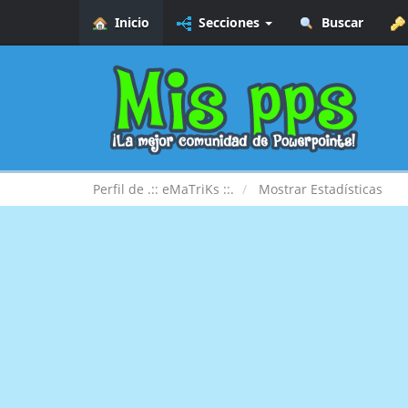
Inicio
Secciones
Buscar
Perfil de .:: eMaTriKs ::.
Mostrar Estadísticas