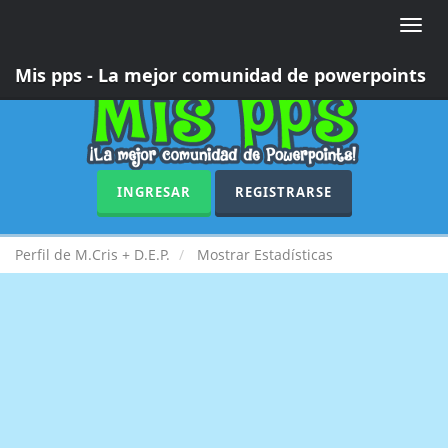
Toggle
naviga
Mis pps - La mejor comunidad de powerpoints
INGRESAR
REGISTRARSE
Perfil de M.Cris + D.E.P.
Mostrar Estadísticas