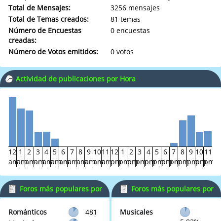
Total de Mensajes:
3256 mensajes
Total de Temas creados:
81 temas
Número de Encuestas
0 encuestas
creadas:
Número de Votos emitidos:
0 votos
Actividad de publicaciones por Hora
12
1
2
3
4
5
6
7
8
9
10
11
12
1
2
3
4
5
6
7
8
9
10
11
am
am
am
am
am
am
am
am
am
am
am
am
pm
pm
pm
pm
pm
pm
pm
pm
pm
pm
pm
pm
Foros más populares por
Foros más populares por
Mensajes
Actividad
Románticos
481
Musicales