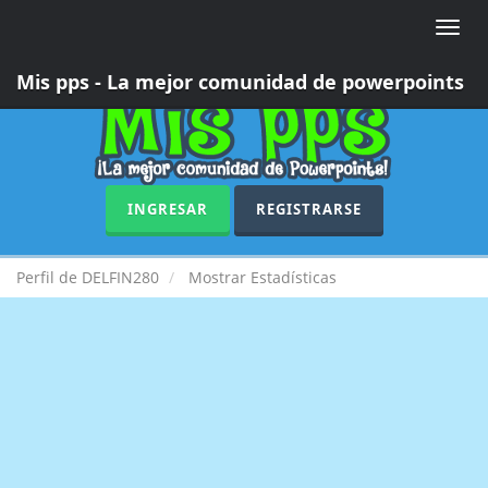
Toggle
naviga
Mis pps - La mejor comunidad de powerpoints
INGRESAR
REGISTRARSE
Perfil de DELFIN280
Mostrar Estadísticas