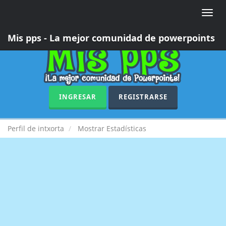
Toggle
naviga
Mis pps - La mejor comunidad de powerpoints
INGRESAR
REGISTRARSE
Perfil de intxorta
Mostrar Estadísticas