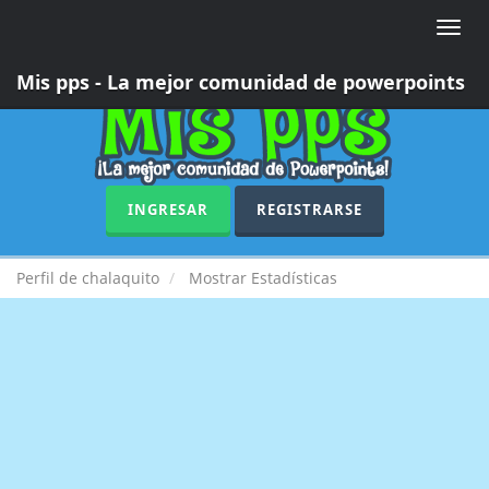
Toggle
naviga
Mis pps - La mejor comunidad de powerpoints
INGRESAR
REGISTRARSE
Perfil de chalaquito
Mostrar Estadísticas