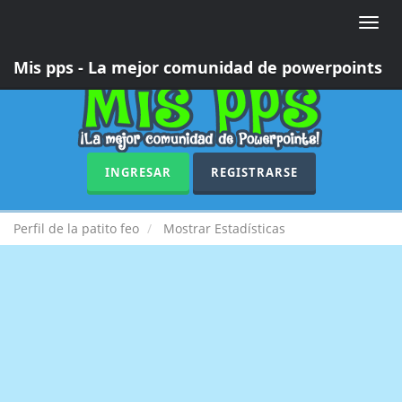
Toggle
naviga
Mis pps - La mejor comunidad de powerpoints
INGRESAR
REGISTRARSE
Perfil de la patito feo
Mostrar Estadísticas