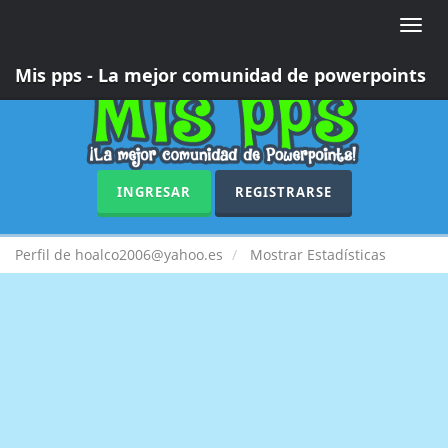
Toggle
naviga
Mis pps - La mejor comunidad de powerpoints
INGRESAR
REGISTRARSE
Perfil de hoalco2006@yahoo.es
Mostrar Estadísticas