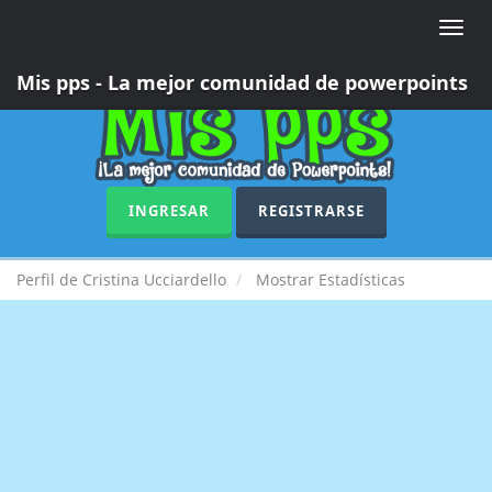
Toggle
naviga
Mis pps - La mejor comunidad de powerpoints
INGRESAR
REGISTRARSE
Perfil de Cristina Ucciardello
Mostrar Estadísticas