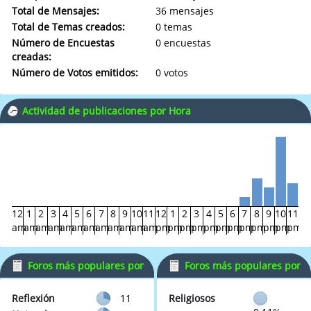
Total de Mensajes:
36 mensajes
Total de Temas creados:
0 temas
Número de Encuestas
0 encuestas
creadas:
Número de Votos emitidos:
0 votos
Actividad de publicaciones por Hora
12
1
2
3
4
5
6
7
8
9
10
11
12
1
2
3
4
5
6
7
8
9
10
11
am
am
am
am
am
am
am
am
am
am
am
am
pm
pm
pm
pm
pm
pm
pm
pm
pm
pm
pm
pm
Foros más populares por
Foros más populares por
Mensajes
Actividad
Reflexión
11
Religiosos