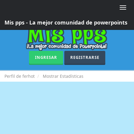
Toggle
naviga
Mis pps - La mejor comunidad de powerpoints
INGRESAR
REGISTRARSE
Perfil de ferhot
Mostrar Estadísticas