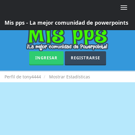
Toggle
naviga
Mis pps - La mejor comunidad de powerpoints
INGRESAR
REGISTRARSE
Perfil de tony4444
Mostrar Estadísticas