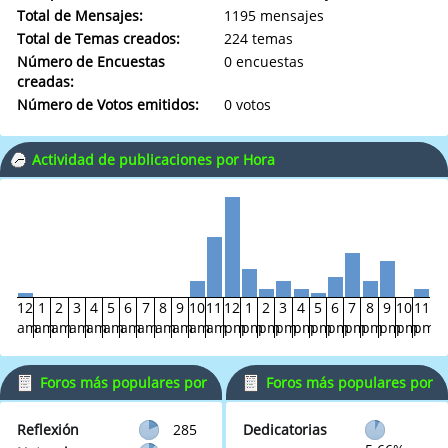
Total de Mensajes:
1195 mensajes
Total de Temas creados:
224 temas
Número de Encuestas
0 encuestas
creadas:
Número de Votos emitidos:
0 votos
Actividad de publicaciones por Hora
12
1
2
3
4
5
6
7
8
9
10
11
12
1
2
3
4
5
6
7
8
9
10
11
am
am
am
am
am
am
am
am
am
am
am
am
pm
pm
pm
pm
pm
pm
pm
pm
pm
pm
pm
pm
Foros más populares por
Foros más populares por
Mensajes
Actividad
Reflexión
285
Dedicatorias