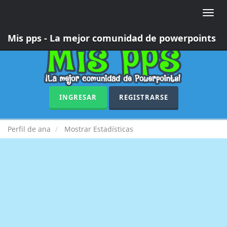
Toggle
naviga
Mis pps - La mejor comunidad de powerpoints
INGRESAR
REGISTRARSE
Perfil de ana
Mostrar Estadísticas