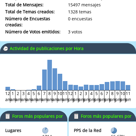
Total de Mensajes:
15497 mensajes
Total de Temas creados:
1328 temas
Número de Encuestas
0 encuestas
creadas:
Número de Votos emitidos:
3 votos
Actividad de publicaciones por Hora
12
1
2
3
4
5
6
7
8
9
10
11
12
1
2
3
4
5
6
7
8
9
10
11
am
am
am
am
am
am
am
am
am
am
am
am
pm
pm
pm
pm
pm
pm
pm
pm
pm
pm
pm
pm
Foros más populares por
Foros más populares por
Mensajes
Actividad
Lugares
PPS de la Red