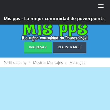
Toggle
naviga
Mis pps - La mejor comunidad de powerpoints
INGRESAR
REGISTRARSE
Perfil de dany
Mostrar Mensajes
Mensajes