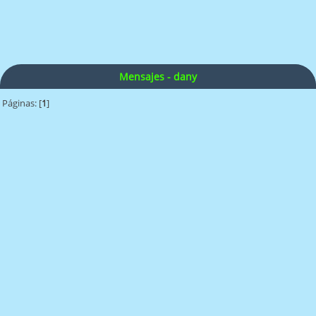
Mensajes - dany
Páginas: [
1
]