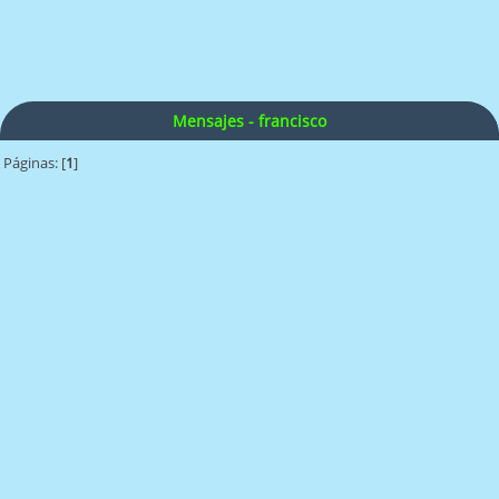
Mensajes - francisco
Páginas: [
1
]