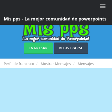
Toggle
naviga
Mis pps - La mejor comunidad de powerpoints
INGRESAR
REGISTRARSE
Perfil de francisco
Mostrar Mensajes
Mensajes