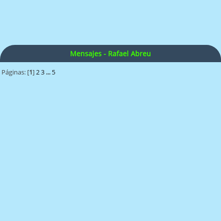
Mensajes - Rafael Abreu
Páginas: [
1
]
2
3
...
5