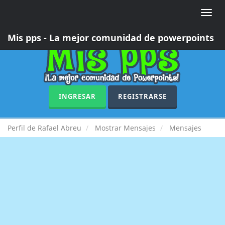
Toggle
naviga
Mis pps - La mejor comunidad de powerpoints
INGRESAR
REGISTRARSE
Perfil de Rafael Abreu
Mostrar Mensajes
Mensajes