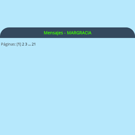
Mensajes - MARGRACIA
Páginas: [
1
]
2
3
...
21