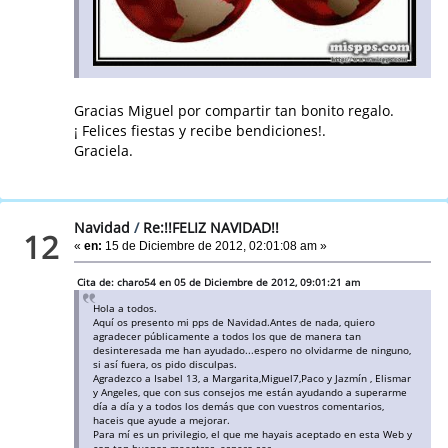
Gracias Miguel por compartir tan bonito regalo.
¡ Felices fiestas y recibe bendiciones!.
Graciela.
Navidad
/
Re:!!FELIZ NAVIDAD!!
12
«
en:
15 de Diciembre de 2012, 02:01:08 am »
Cita de: charo54 en 05 de Diciembre de 2012, 09:01:21 am
Hola a todos.
Aquí os presento mi pps de Navidad.Antes de nada, quiero
agradecer públicamente a todos los que de manera tan
desinteresada me han ayudado...espero no olvidarme de ninguno,
si así fuera, os pido disculpas.
Agradezco a Isabel 13, a Margarita,Miguel7,Paco y Jazmín , Elismar
y Angeles, que con sus consejos me están ayudando a superarme
día a día y a todos los demás que con vuestros comentarios,
haceis que ayude a mejorar.
Para mí es un privilegio, el que me hayais aceptado en esta Web y
con tan buenos maestros, espero ser