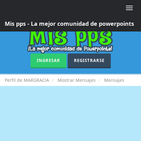
Toggle
naviga
Mis pps - La mejor comunidad de powerpoints
INGRESAR
REGISTRARSE
Perfil de MARGRACIA
Mostrar Mensajes
Mensajes