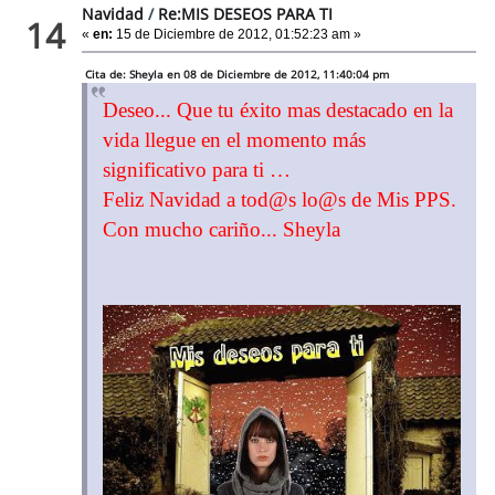
Navidad
/
Re:MIS DESEOS PARA TI
14
«
en:
15 de Diciembre de 2012, 01:52:23 am »
Cita de: Sheyla en 08 de Diciembre de 2012, 11:40:04 pm
Deseo... Que tu éxito mas destacado en la
vida llegue en el momento más
significativo para ti …
Feliz Navidad a tod@s lo@s de Mis PPS.
Con mucho cariño... Sheyla