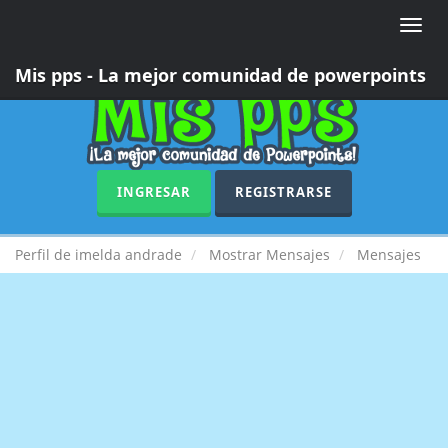
Toggle
naviga
Mis pps - La mejor comunidad de powerpoints
INGRESAR
REGISTRARSE
Perfil de imelda andrade
Mostrar Mensajes
Mensajes