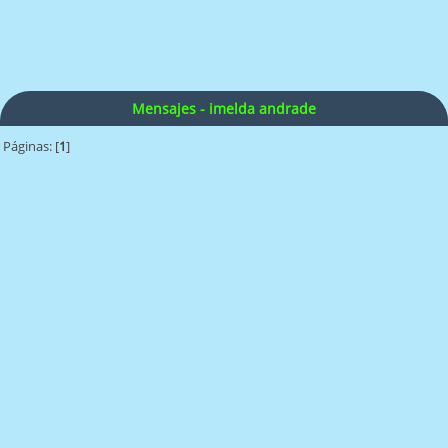
Mensajes - imelda andrade
Páginas: [
1
]