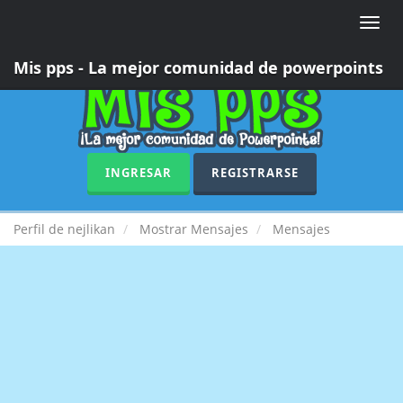
Toggle
naviga
Mis pps - La mejor comunidad de powerpoints
INGRESAR
REGISTRARSE
Perfil de nejlikan
Mostrar Mensajes
Mensajes