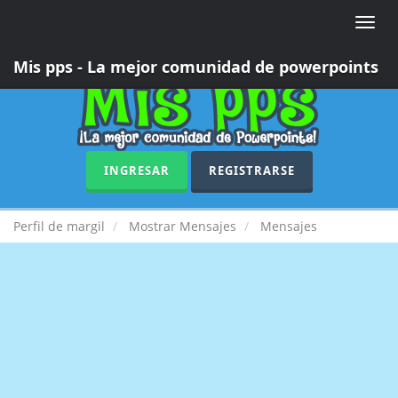
Toggle
naviga
Mis pps - La mejor comunidad de powerpoints
INGRESAR
REGISTRARSE
Perfil de margil
Mostrar Mensajes
Mensajes