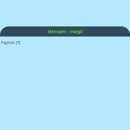
Mensajes - margil
Páginas: [
1
]