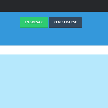
INGRESAR
REGISTRARSE