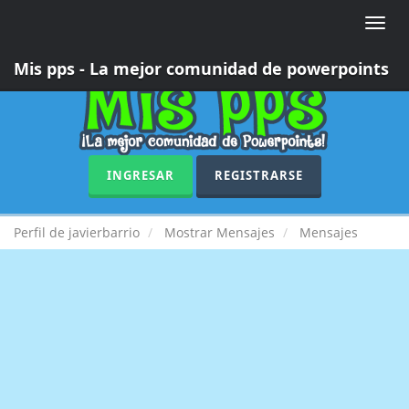
Toggle
naviga
Mis pps - La mejor comunidad de powerpoints
INGRESAR
REGISTRARSE
Perfil de javierbarrio
Mostrar Mensajes
Mensajes