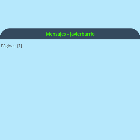
Mensajes - javierbarrio
Páginas: [
1
]