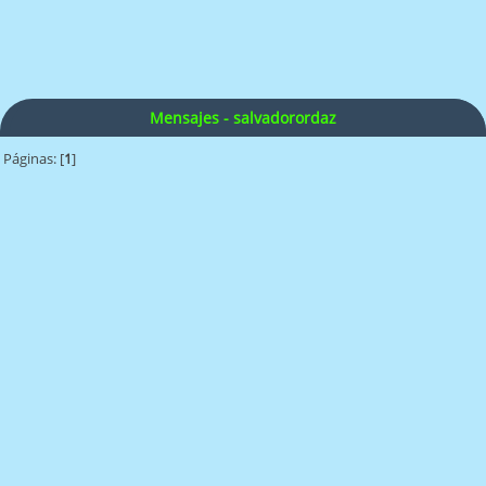
Mensajes - salvadorordaz
Páginas: [
1
]