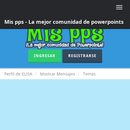
Toggle
naviga
Mis pps - La mejor comunidad de powerpoints
INGRESAR
REGISTRARSE
Perfil de ELISA
Mostrar Mensajes
Temas