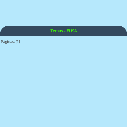
Temas - ELISA
Páginas: [
1
]