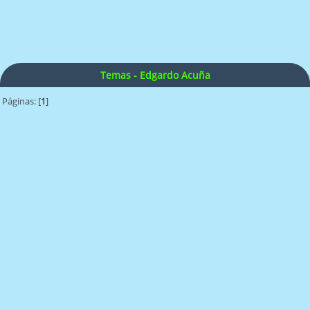
Temas - Edgardo Acuña
Páginas: [
1
]