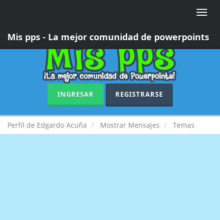
Toggle
naviga
Mis pps - La mejor comunidad de powerpoints
INGRESAR
REGISTRARSE
Perfil de Edgardo Acuña
Mostrar Mensajes
Temas