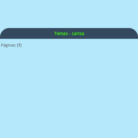
Temas - carisa
Páginas: [
1
]