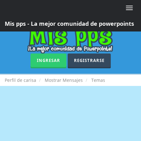
Toggle
naviga
Mis pps - La mejor comunidad de powerpoints
INGRESAR
REGISTRARSE
Perfil de carisa
Mostrar Mensajes
Temas