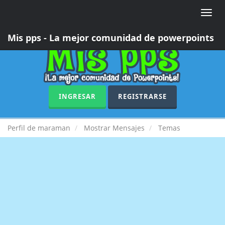
Toggle
naviga
Mis pps - La mejor comunidad de powerpoints
INGRESAR
REGISTRARSE
Perfil de maraman
Mostrar Mensajes
Temas