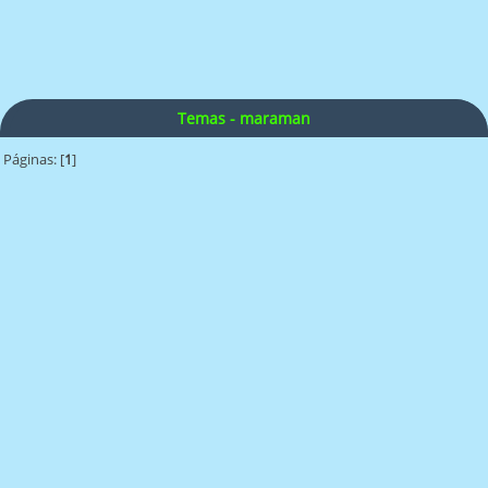
Temas - maraman
Páginas: [
1
]