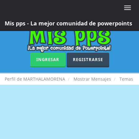
Toggle
naviga
Mis pps - La mejor comunidad de powerpoints
INGRESAR
REGISTRARSE
Perfil de MARTHALAMORENA
Mostrar Mensajes
Temas