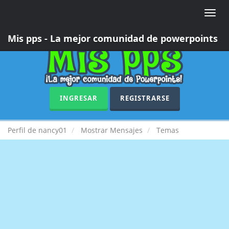
Toggle
naviga
Mis pps - La mejor comunidad de powerpoints
INGRESAR
REGISTRARSE
Perfil de nancy01
Mostrar Mensajes
Temas