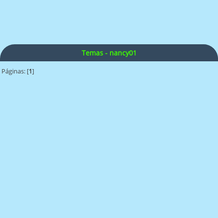
Temas - nancy01
Páginas: [
1
]