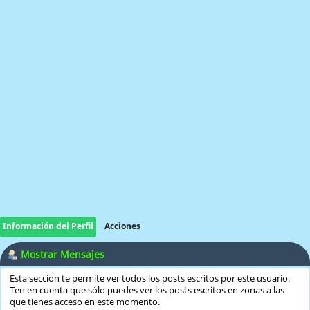
Información del Perfil
Acciones
Mostrar Mensajes
Esta sección te permite ver todos los posts escritos por este usuario.
Ten en cuenta que sólo puedes ver los posts escritos en zonas a las
que tienes acceso en este momento.