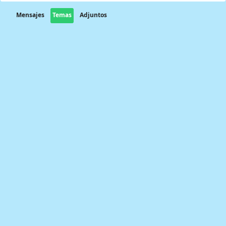
Mensajes
Temas
Adjuntos