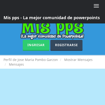
Toggle
naviga
Mis pps - La mejor comunidad de powerpoints
INGRESAR
REGISTRARSE
Perfil de Jose Maria Pombo Garzon
Mostrar Mensajes
Mensajes