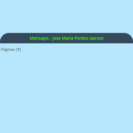
Mensajes - Jose Maria Pombo Garzon
Páginas: [
1
]