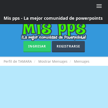
Toggle
naviga
Mis pps - La mejor comunidad de powerpoints
INGRESAR
REGISTRARSE
Perfil de TAMARA
Mostrar Mensajes
Mensajes