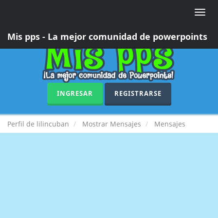
Toggle
naviga
Mis pps - La mejor comunidad de powerpoints
INGRESAR
REGISTRARSE
Perfil de lilincuban
Mostrar Mensajes
Mensajes