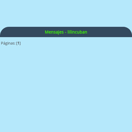
Mensajes - lilincuban
Páginas: [
1
]