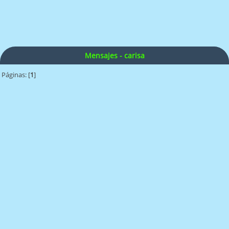
Mensajes - carisa
Páginas: [
1
]