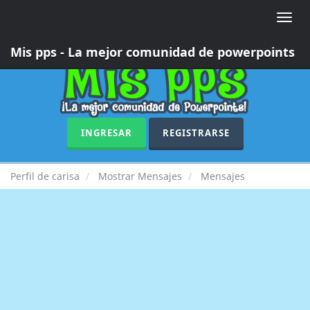
Toggle
naviga
Mis pps - La mejor comunidad de powerpoints
INGRESAR
REGISTRARSE
Perfil de carisa
Mostrar Mensajes
Mensajes