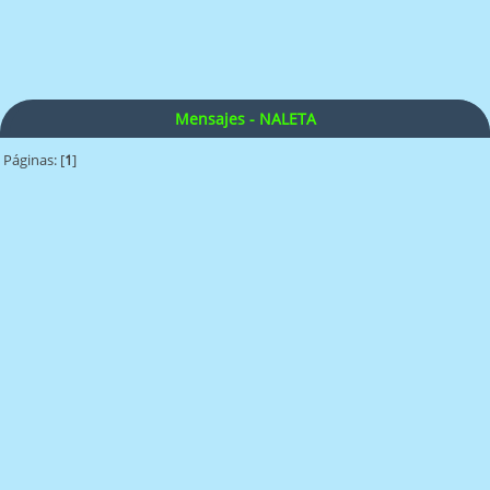
Mensajes - NALETA
Páginas: [
1
]