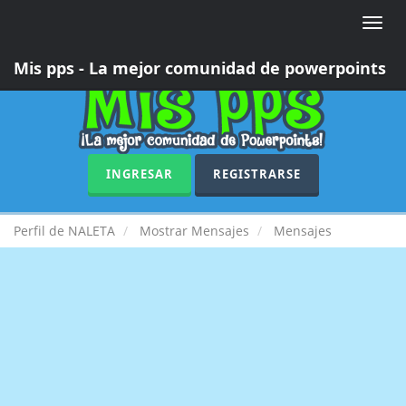
Toggle
naviga
Mis pps - La mejor comunidad de powerpoints
INGRESAR
REGISTRARSE
Perfil de NALETA
Mostrar Mensajes
Mensajes