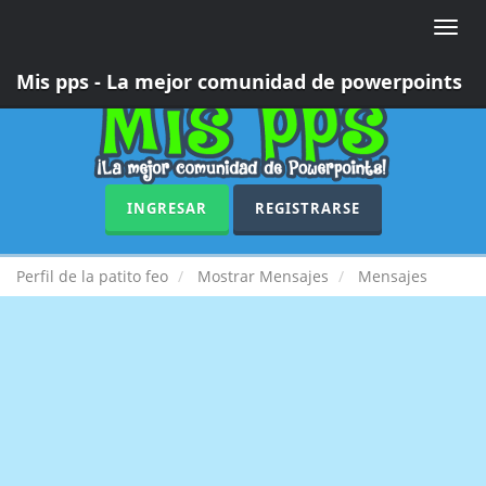
Toggle
naviga
Mis pps - La mejor comunidad de powerpoints
INGRESAR
REGISTRARSE
Perfil de la patito feo
Mostrar Mensajes
Mensajes