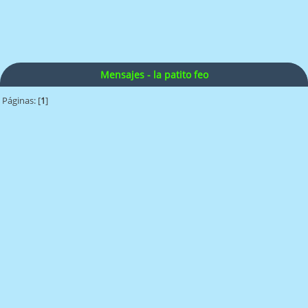
Mensajes - la patito feo
Páginas: [
1
]