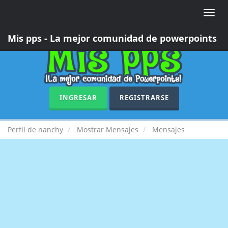
Toggle
naviga
Mis pps - La mejor comunidad de powerpoints
INGRESAR
REGISTRARSE
Perfil de nanchy
Mostrar Mensajes
Mensajes