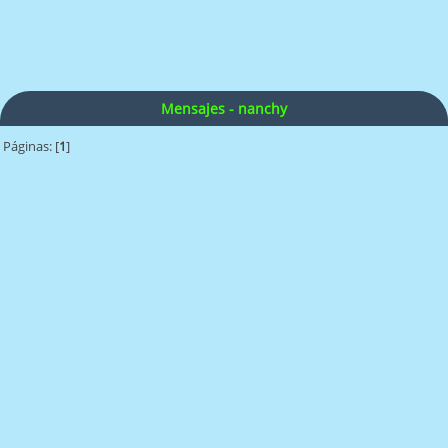
Mensajes - nanchy
Páginas: [
1
]