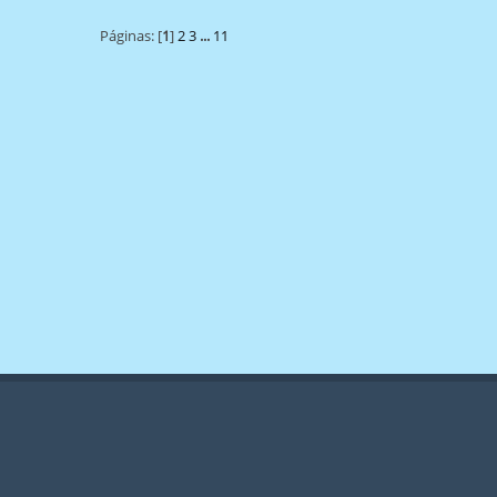
Páginas: [
1
]
2
3
...
11