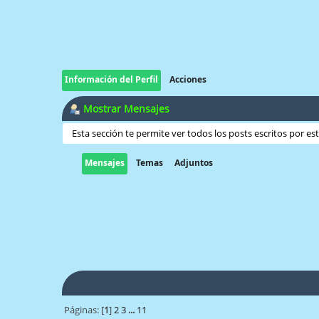
Información del Perfil
Acciones
Mostrar Mensajes
Esta sección te permite ver todos los posts escritos por e
Mensajes
Temas
Adjuntos
Páginas: [
1
]
2
3
...
11