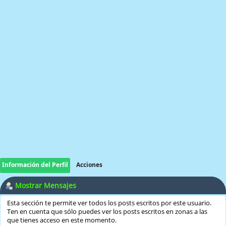
Información del Perfil
Acciones
Mostrar Mensajes
Esta sección te permite ver todos los posts escritos por este usuario.
Ten en cuenta que sólo puedes ver los posts escritos en zonas a las
que tienes acceso en este momento.