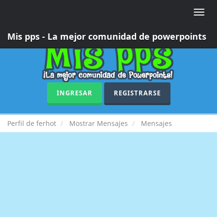
Toggle
naviga
Mis pps - La mejor comunidad de powerpoints
INGRESAR
REGISTRARSE
Perfil de ferhot
Mostrar Mensajes
Mensajes