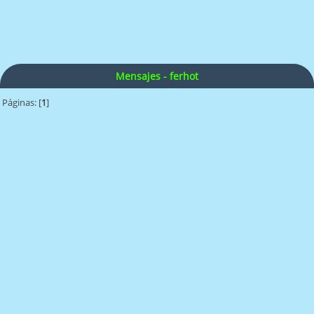
Mensajes - ferhot
Páginas: [
1
]