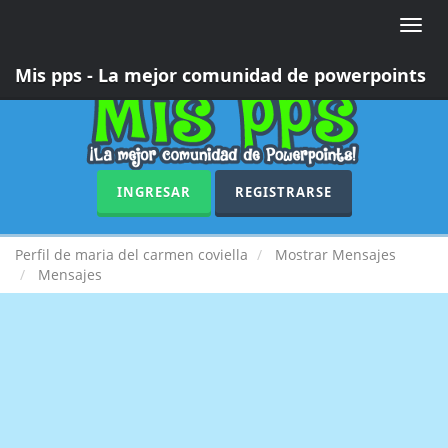
Toggle
naviga
Mis pps - La mejor comunidad de powerpoints
INGRESAR
REGISTRARSE
Perfil de maria del carmen coviella
Mostrar Mensajes
Mensajes