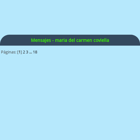
Mensajes - maria del carmen coviella
Páginas: [
1
]
2
3
...
18