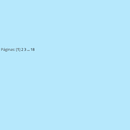
Páginas: [
1
]
2
3
...
18