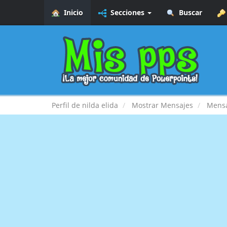
Inicio
Secciones
Buscar
Perfil de nilda elida
Mostrar Mensajes
Mensa