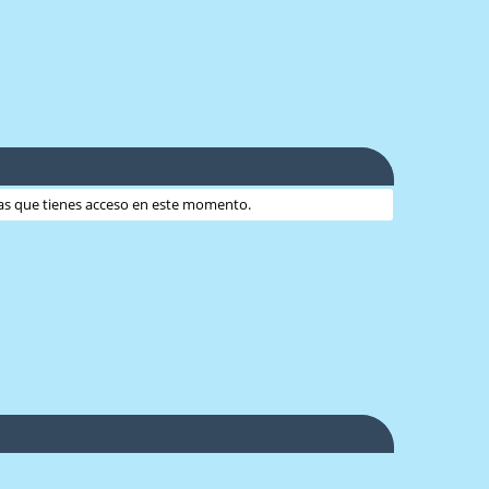
 las que tienes acceso en este momento.