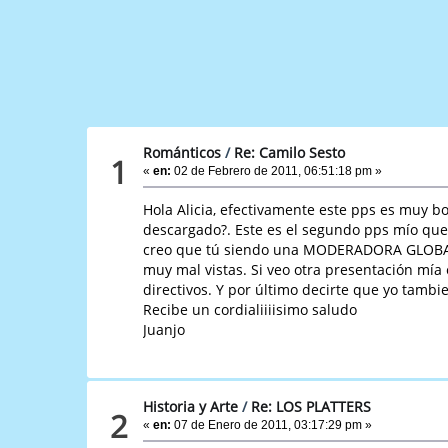
Románticos
/
Re: Camilo Sesto
1
«
en:
02 de Febrero de 2011, 06:51:18 pm »
Hola Alicia, efectivamente este pps es muy b
descargado?. Este es el segundo pps mío que 
creo que tú siendo una MODERADORA GLOBAL t
muy mal vistas. Si veo otra presentación mía
directivos. Y por último decirte que yo tambie
Recibe un cordialiiiisimo saludo
Juanjo
Historia y Arte
/
2
«
en:
07 de Enero de 2011, 03:17:29 pm »