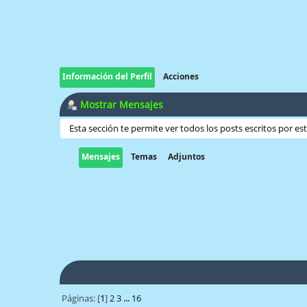
Información del Perfil
Acciones
Mostrar Mensajes
Esta sección te permite ver todos los posts escritos por e
Mensajes
Temas
Adjuntos
Páginas: [
1
]
2
3
...
16