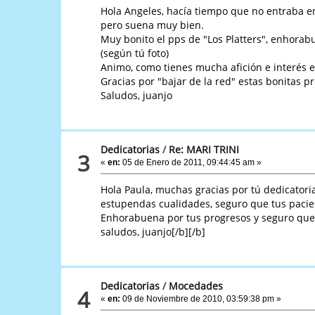
Hola Angeles, hacía tiempo que no entraba en 
pero suena muy bien.
Muy bonito el pps de "Los Platters", enhorab
(según tú foto)
Animo, como tienes mucha afición e interés e
Gracias por "bajar de la red" estas bonitas p
Saludos, juanjo
Dedicatorias
/
Re: MARI TRINI
3
«
en:
05 de Enero de 2011, 09:44:45 am »
Hola Paula, muchas gracias por tú dedicatoria
estupendas cualidades, seguro que tus pacie
Enhorabuena por tus progresos y seguro que 
saludos, juanjo[/b][/b]
Dedicatorias
/
Mocedades
4
«
en:
09 de Noviembre de 2010, 03:59:38 pm »