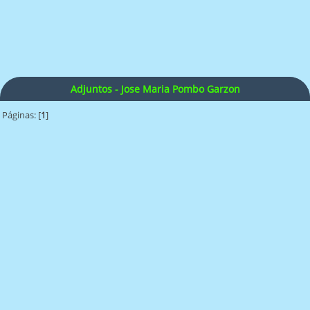
Adjuntos - Jose Maria Pombo Garzon
Páginas: [
1
]