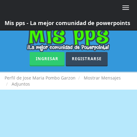
Toggle
naviga
Mis pps - La mejor comunidad de powerpoints
INGRESAR
REGISTRARSE
Perfil de Jose Maria Pombo Garzon
Mostrar Mensajes
Adjuntos