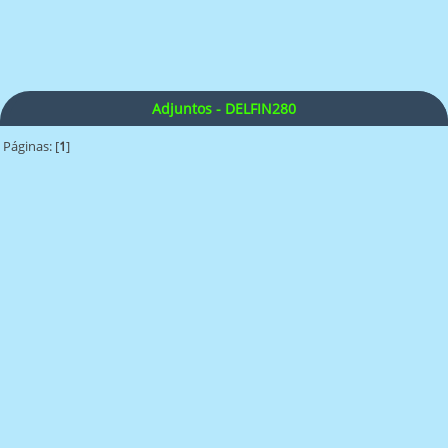
Adjuntos - DELFIN280
Páginas: [
1
]