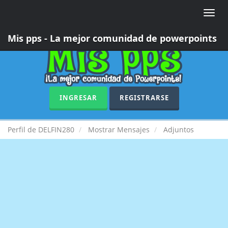
Toggle
naviga
Mis pps - La mejor comunidad de powerpoints
INGRESAR
REGISTRARSE
Perfil de DELFIN280
Mostrar Mensajes
Adjuntos