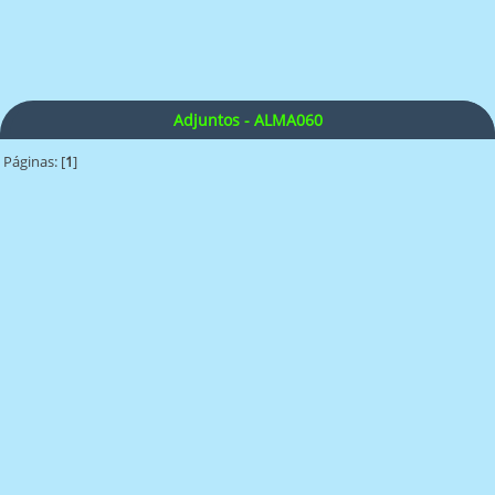
Adjuntos - ALMA060
Páginas: [
1
]