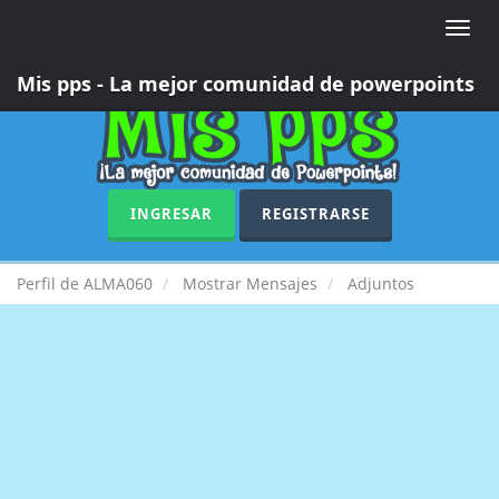
Toggle
naviga
Mis pps - La mejor comunidad de powerpoints
INGRESAR
REGISTRARSE
Perfil de ALMA060
Mostrar Mensajes
Adjuntos