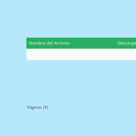
Nombre del Archivo
Descarg
Páginas: [
1
]