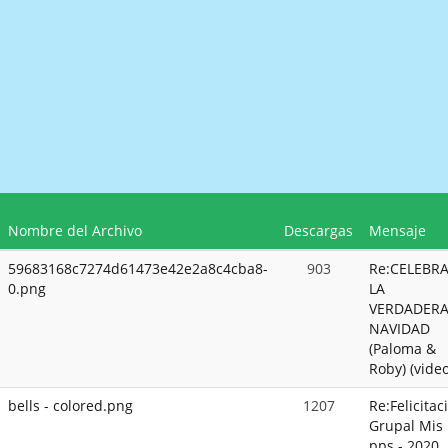
Nombre del Archivo
Descargas
Mensaje
59683168c7274d61473e42e2a8c4cba8-
903
Re:CELEBR
0.png
LA
VERDADER
NAVIDAD
(Paloma &
Roby) (video
bells - colored.png
1207
Re:Felicitac
Grupal Mis
pps - 2020