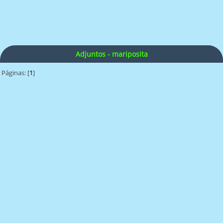
Adjuntos - mariposita
Páginas: [
1
]