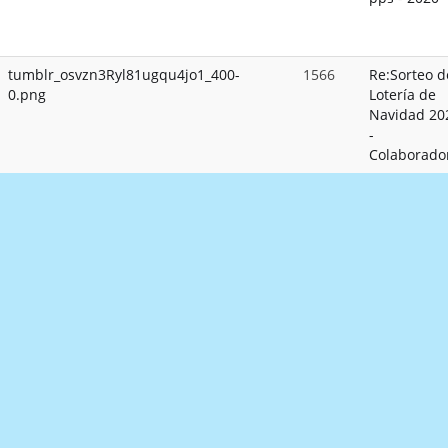
tumblr_osvzn3Ryl81ugqu4jo1_400-
1566
Re:Sorteo d
0.png
Lotería de
Navidad 20
-
Colaborado