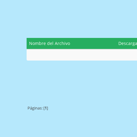
Nombre del Archivo
Descarg
Páginas: [
1
]