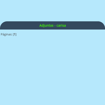
Adjuntos - carisa
Páginas: [
1
]