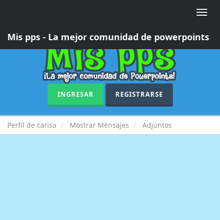
Toggle
naviga
Mis pps - La mejor comunidad de powerpoints
INGRESAR
REGISTRARSE
Perfil de carisa
Mostrar Mensajes
Adjuntos