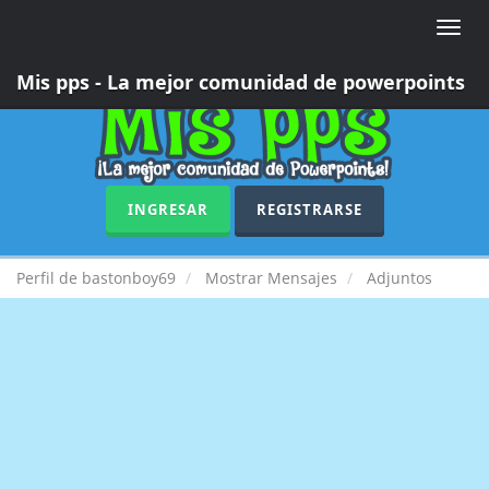
Toggle
naviga
Mis pps - La mejor comunidad de powerpoints
INGRESAR
REGISTRARSE
Perfil de bastonboy69
Mostrar Mensajes
Adjuntos