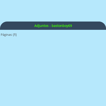
Adjuntos - bastonboy69
Páginas: [
1
]