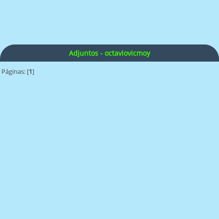
Adjuntos - octaviovicmoy
Páginas: [
1
]