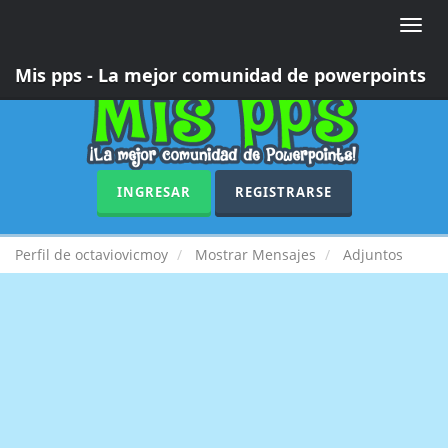
Toggle
naviga
Mis pps - La mejor comunidad de powerpoints
INGRESAR
REGISTRARSE
Perfil de octaviovicmoy
Mostrar Mensajes
Adjuntos